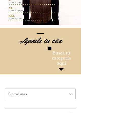
Agenda tu cita
Busca tú
categoría
aquí
Promociones