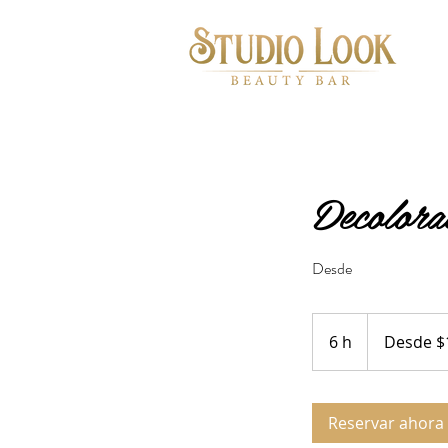
Decolora
Desde
Desde
150.000
6 h
6
Desde $
pesos
chilenos
h
Reservar ahora