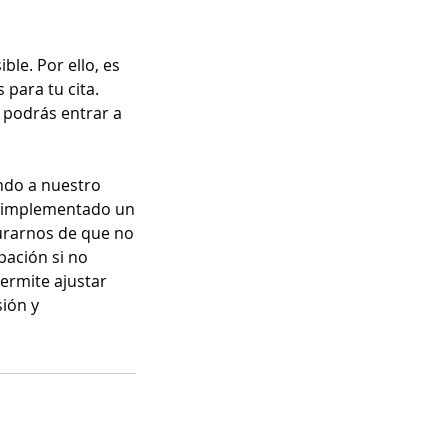
le. Por ello, es
para tu cita.
 podrás entrar a
ndo a nuestro
s implementado un
gurarnos de que no
pación si no
permite ajustar
sión y