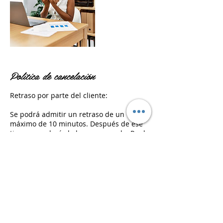
Política de cancelación
Retraso por parte del cliente:
Se podrá admitir un retraso de un
máximo de 10 minutos. Después de ese
tiempo perderás la hora reservada. Por lo
que al presentarte después de 10
minutos de esta, entrarás a una lista de
espera dentro del local para tu pronta
atención.
Recuerda que siempre podrás reagendar
o cancelar tu hora, llamando a nuestro
número o escribiendo a nuestro
WhatsApp +56 9 3071 8235.