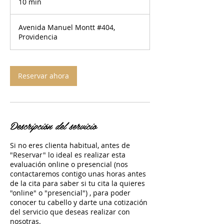
10 min
1
0
Avenida Manuel Montt #404,
m
Providencia
i
n
Reservar ahora
Descripción del servicio
Si no eres clienta habitual, antes de
"Reservar" lo ideal es realizar esta
evaluación online o presencial (nos
contactaremos contigo unas horas antes
de la cita para saber si tu cita la quieres
"online" o "presencial") , para poder
conocer tu cabello y darte una cotización
del servicio que deseas realizar con
nosotras.