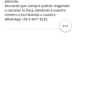
atención.
Recuerda que siempre podrás reagendar
o cancelar tu hora, llamando a nuestro
número o escribiendo a nuestro
WhatsApp +56 9 3071 8235.
Datos de contacto
Avenida Manuel Montt 404, Providencia,
Chile
+ (2) 2906 2828
contacto@studiolook.cl