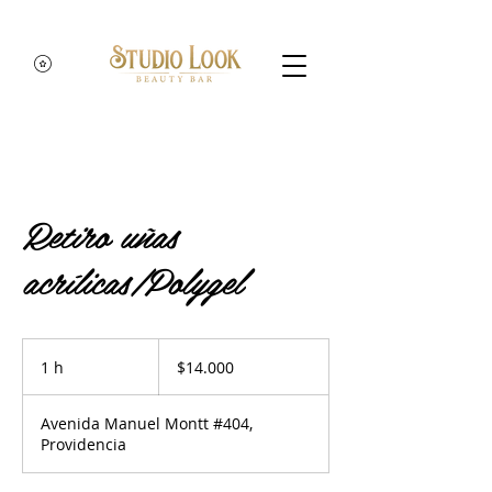
Retiro uñas
acrílicas/Polygel
14.000
pesos
1 h
1
$14.000
chilenos
Avenida Manuel Montt #404,
Providencia