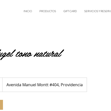
INICIO
PRODUCTOS
GIFT CARD
SERVICIOS Y RESERV
ygel tono natural
Avenida Manuel Montt #404, Providencia