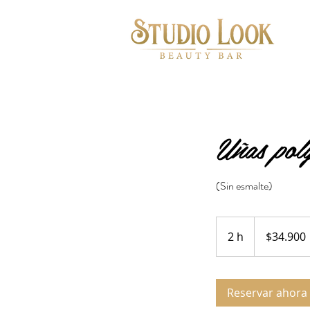
Uñas pol
(Sin esmalte)
34.900
pesos
2 h
2
$34.900
chilenos
h
Reservar ahora