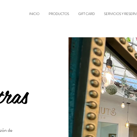
INICIO
PRODUCTOS
GIFT CARD
SERVICIOS Y RESERV
tras
azón de