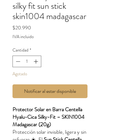
silky fit sun stick
skin1004 madagascar
Precio
$20.990
IVA incluido
Cantidad
*
Agotado
Notificar al estar disponible
Protector Solar en Barra Centella
Hyalu-Cica Silky-Fit – SKIN1004
Madagascar (20g)
Protección solar invisible, ligera y sin
esfuerzo ☀️. El
Sun Stick Centella