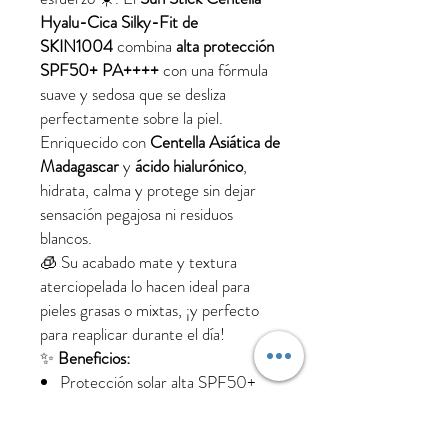
Hyalu-Cica Silky-Fit de
SKIN1004
combina
alta protección
SPF50+ PA++++
con una fórmula
suave y sedosa que se desliza
perfectamente sobre la piel.
Enriquecido con
Centella Asiática de
Madagascar
y
ácido hialurónico
,
hidrata, calma y protege sin dejar
sensación pegajosa ni residuos
blancos.
🧊 Su acabado mate y textura
aterciopelada lo hacen ideal para
pieles grasas o mixtas, ¡y perfecto
para reaplicar durante el día!
✨
Beneficios:
Protección solar alta SPF50+
PA++++
Textura sedosa, sin sensación