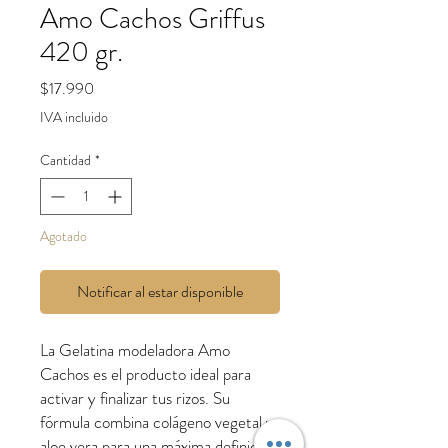
Amo Cachos Griffus
420 gr.
Precio
$17.990
IVA incluido
Cantidad
*
Agotado
Notificar al estar disponible
La Gelatina modeladora Amo
Cachos es el producto ideal para
activar y finalizar tus rizos. Su
fórmula combina colágeno vegetal y
aloe vera para una máxima definición