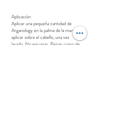
Aplicación:
Aplicar una pequeña cantidad de
Arganology en la palma de la mano y
aplicar sobre el cabello, una vez
lavado. No enjuagar. Peinar como de
costumbre.
Ingredientes:
Aceite natural de Argán: fuente
natural de vitamina E que
contrarresta la acción de los
radicales libres. Aporta ácidos grasos
vitales que mantienen el capital
lipídico del cabello. Aporta brillo.
Aceite natural de Algodón: rico en
ácidos grasos omega 6 y 9 que
recuperan el tacto sedoso y la