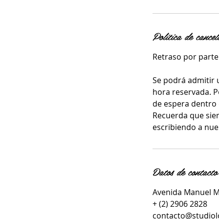
n
Política de cancel
Retraso por parte 
Se podrá admitir 
hora reservada. P
de espera dentro 
Recuerda que sie
escribiendo a nue
Datos de contacto
Avenida Manuel Mo
+ (2) 2906 2828
contacto@studiol