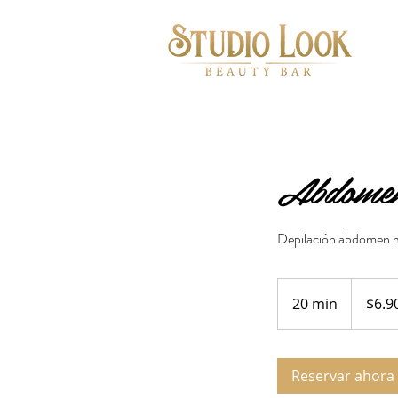
Abdomen
Depilación abdomen 
6.900
pesos
20 min
2
$6.9
chilenos
0
m
Reservar ahora
i