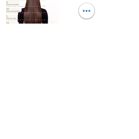
Política de cancelación
En Studio Look, queremos asegurarnos
de brindarte la mejor experiencia
posible. Por ello, es importante tener en
cuenta que se permite un retraso
máximo de 10 minutos para tu cita.
Después de este tiempo,
lamentablemente, perderás la hora
reservada, pero podrás entrar a una lista
de espera dentro del local para ser
atendido lo más pronto posible.
Recuerda que siempre tienes la opción
de reagendar o cancelar tu cita llamando