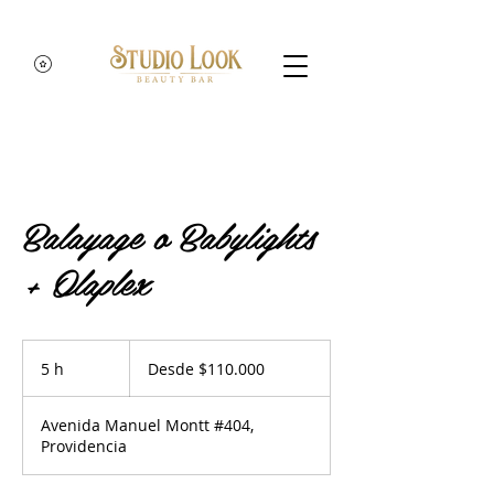
Balayage o Babylights
+ Olaplex
Desde
110.000
5 h
5
Desde $110.000
pesos
chilenos
h
Avenida Manuel Montt #404,
Providencia