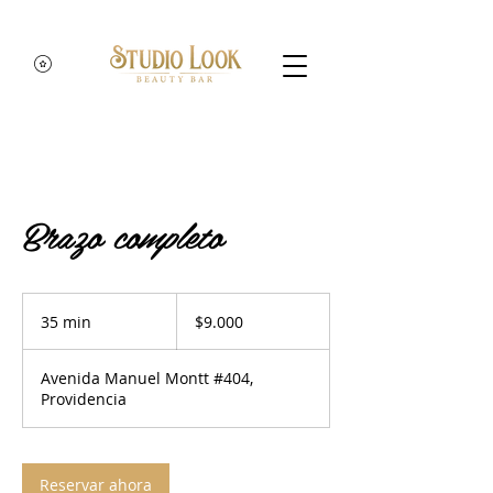
Brazo completo
9.000
pesos
35 min
3
$9.000
chilenos
5
Avenida Manuel Montt #404,
m
Providencia
i
n
Reservar ahora