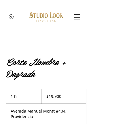
Corte Hombre +
Degrade
19.900
pesos
1 h
1
$19.900
chilenos
Avenida Manuel Montt #404,
Providencia