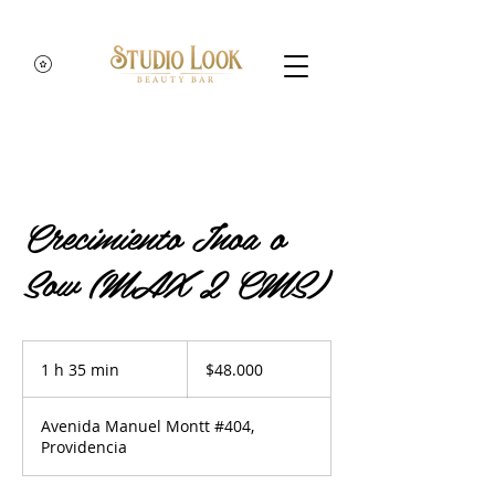
Crecimiento Inoa o
Sow (MAX 2 CMS)
48.000
pesos
1 h 35 min
1
$48.000
chilenos
3
Avenida Manuel Montt #404,
5
Providencia
m