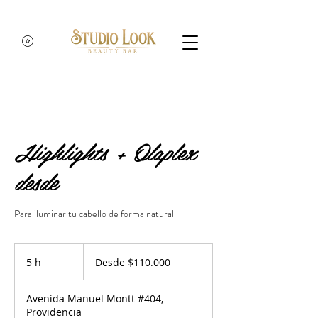
Highlights + Olaplex
desde
Para iluminar tu cabello de forma natural
Desde
110.000
5 h
5
Desde $110.000
pesos
chilenos
h
Avenida Manuel Montt #404,
Providencia