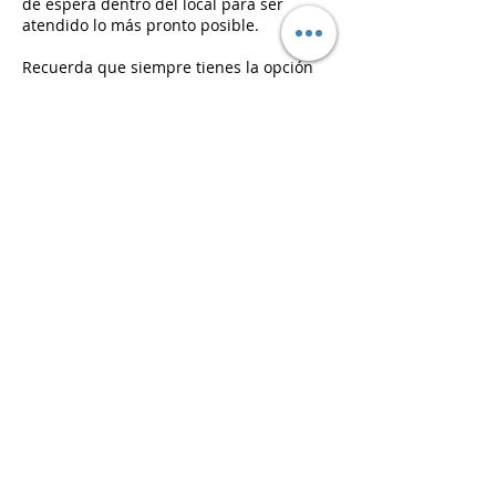
de espera dentro del local para ser
atendido lo más pronto posible.
Recuerda que siempre tienes la opción
de reagendar o cancelar tu cita llamando
a nuestro número o escribiendo a
nuestro WhatsApp +56 9 3071 8235.
Además, hemos implementado un abono
de $30,000 para servicios de color que
superen las 3 horas. Para asegurarnos de
que no pierdas tu abono, te pedimos que
nos avises con al menos 24 horas de
anticipación si no puedes asistir a tu cita;
de lo contrario, perderás el abono. Esta
medida nos permite ajustar nuestro
horario y ofrecerte un servicio de calidad.
Agradecemos tu comprensión y
colaboración en este proceso.
Datos de contacto