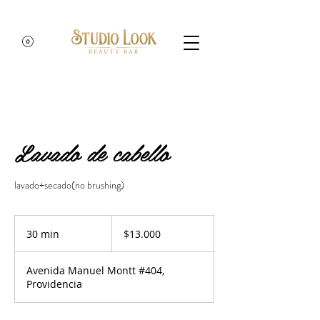
Lavado de cabello
lavado+secado(no brushing)
13.000
pesos
30 min
3
$13.000
chilenos
0
Avenida Manuel Montt #404,
m
Providencia
i
n