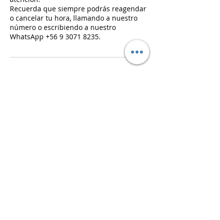
Recuerda que siempre podrás reagendar
o cancelar tu hora, llamando a nuestro
número o escribiendo a nuestro
WhatsApp +56 9 3071 8235.
Datos de contacto
Avenida Manuel Montt 404, Providencia,
Chile
+ (2) 2906 2828
contacto@studiolook.cl