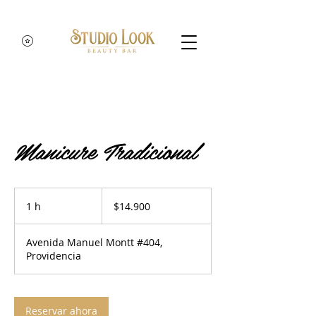
Manicure Tradicional
14.900
pesos
1 h
1
$14.900
chilenos
Avenida Manuel Montt #404,
Providencia
Reservar ahora