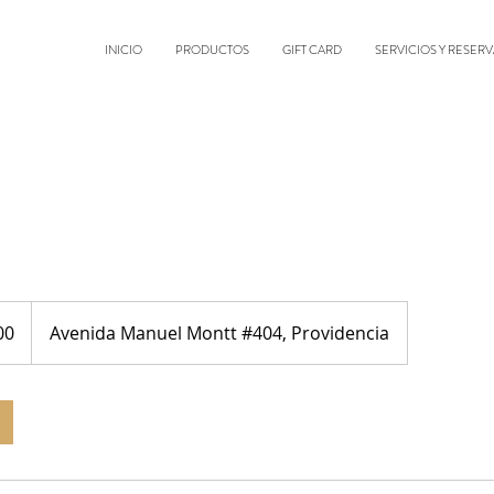
INICIO
PRODUCTOS
GIFT CARD
SERVICIOS Y RESERV
00
Avenida Manuel Montt #404, Providencia