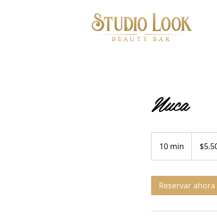
Nuca
5.500
pesos
10 min
1
$5.5
chilenos
0
m
Reservar ahora
i
n