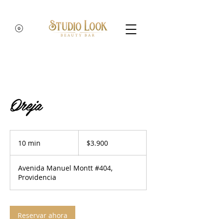
Oreja
3.900
pesos
10 min
1
$3.900
chilenos
0
Avenida Manuel Montt #404,
m
Providencia
i
n
Reservar ahora