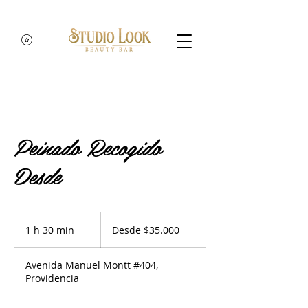
Peinado Recogido
Desde
Desde
35.000
1 h 30 min
1
Desde $35.000
pesos
chilenos
3
Avenida Manuel Montt #404,
0
Providencia
m