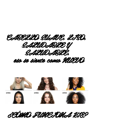
CABELLO SUAVE, LISO, 
SALUDABLE Y 
SALUDABLE,
 eso se siente como NUEVO
¿CÓMO FUNCIONA K18?