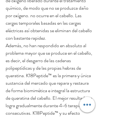
de oxígeno liberado durante el tratamiento 
químico, de modo que no se produzca daño 
por oxígeno. no ocurre en el cabello. Las 
cargas temporales basadas en las cargas 
eléctricas así obtenidas se eliminan del cabello 
con bastante rapidez.
Además, no han respondido en absoluto al 
problema mayor que se produce en el cabello, 
es decir, el desgarro de las cadenas 
polipeptídicas y de las propias hebras de 
queratina. K18Peptide™ es la primera y única 
sustancia del mercado que repara y restaura 
de forma biomimética e integral la estructura 
de queratina del cabello. El mejor resultado se 
logra gradualmente durante 4-6 terapias 
consecutivas. K18Peptide™ y su efecto 
restaurador no se "eliminan" del cabello, pero 
dado que el cabello todavía está expuesto al 
estrés externo y a nuevos daños, los nuevos 