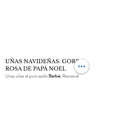
UÑAS NAVIDEÑAS: GORRO 
ROSA DE PAPÁ NOEL
Unas uñas al puro estilo 
Barbie
. Recrea el 
gorro de Papá Noel cambiando su tradicional 
color rojo por un 
fucsia
 llamativo. Puedes 
dibujar el gorro en todas las uñas o solo en 
una, según lo que prefieras. ¡Estarás divina!