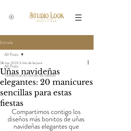
Entrada
All Posts
28 nov 2023
3 min de lectura
All Posts
Uñas navideñas
Tendencias en cortes de cabello
elegantes: 20 manicures
sencillas para estas
fiestas
Compartimos contigo los 
diseños más bonitos de uñas 
navideñas elegantes que 