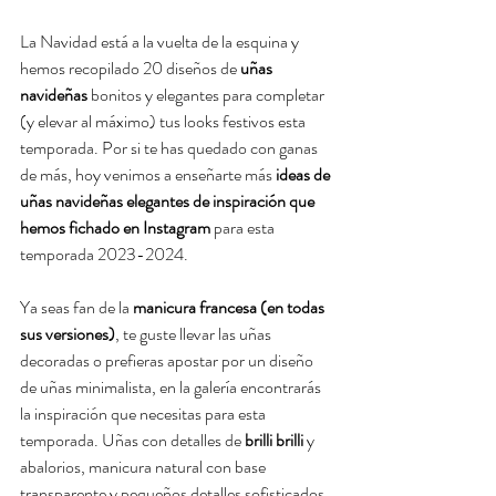
La Navidad está a la vuelta de la esquina y 
hemos recopilado 20 diseños de 
uñas 
navideñas
 bonitos y elegantes para completar 
(y elevar al máximo) tus looks festivos esta 
temporada. Por si te has quedado con ganas 
de más, hoy venimos a enseñarte más 
ideas de 
uñas navideñas elegantes de inspiración que 
hemos fichado en Instagram
 para esta 
temporada 2023-2024.
Ya seas fan de la 
manicura francesa (en todas 
sus versiones)
, te guste llevar las uñas 
decoradas o prefieras apostar por un diseño 
de uñas minimalista, en la galería encontrarás 
la inspiración que necesitas para esta 
temporada. Uñas con detalles de 
brilli brilli
 y 
abalorios, manicura natural con base 
transparente y pequeños detalles sofisticados, 